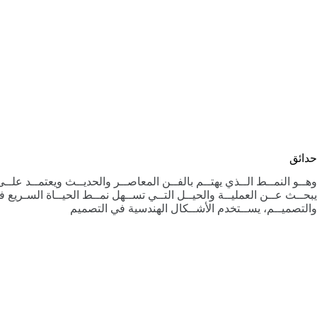
حدائق
وهــو النمــط الــذي يهتــم بالفــن المعاصــر والحديــث ويعتمــد علــى
يبحــث عــن العمليــة والحيــل التــي تســهل نمــط الحيــاة السـريع فه
والتصميــم، يســتخدم الأشــكال الهندسية في التصميم