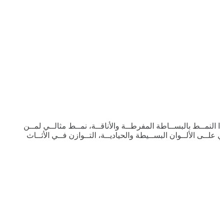
 النمــط بالبســاطة المفرطــة والأناقــة، نمــط مثالــي لمــن
ــى الألــوان البســيطة والحياديــة، التــوازن فــي الأثــاث