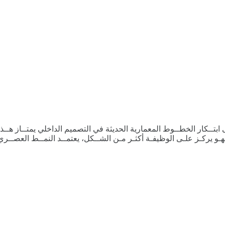
 ابتــكار الخطــوط المعمارية الحديثة في التصميم الداخلي يمتــاز هــذا
ـو يركـز علـى الوظيفـة أكثـر مـن الشــكل، يعتمــد النمــط العصــري عل