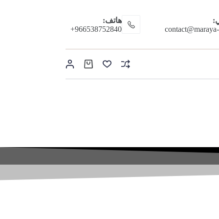
ي:
هاتف:
966538752840+
contact@maraya
عربة
التسوق