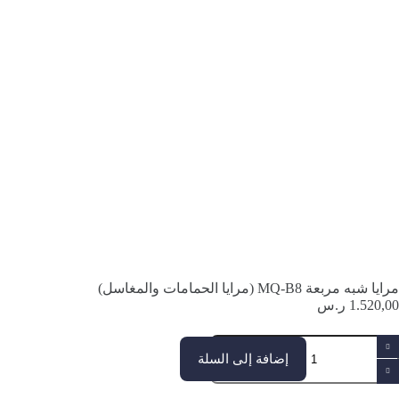
مرايا شبه مربعة MQ-B8 (مرايا الحمامات والمغاسل)
1.520,00
ر.س
مية
رايا
إضافة إلى السلة
به
ربعة