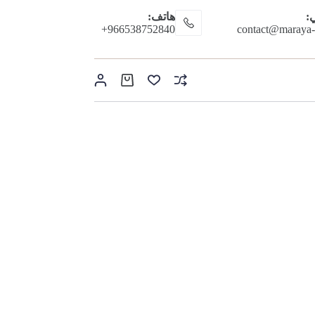
ي:
هاتف:
966538752840+
contact@maraya
عربة
التسوق