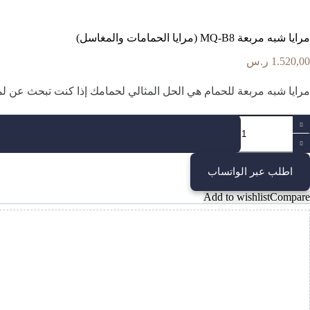
مرايا شبه مربعة MQ-B8 (مرايا الحمامات والمغاسل)
1.520,00
ر.س
مرايا شبه مربعة للحمام هي الحل المثالي لحمامك إذا كنت تبحث عن لمس
مية
رايا
به
ربعة
MQ
اطلب عبر الواتساب
B
مرايا
Add to wishlist
Compare
لحمامات
المغاسل)